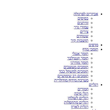
אביזרים לפרגולה
בסיסים
זוויתנים
עמודי גדר
צירים
שטוחים
תושבות קיר
מדפים
תומכי מדף
תומך אנגלי
תומך קנטילבר
תומך מודרני
תומכים מעוצבים
תומכים למשקל כבד
תומכים רב שימושיים
מערכת מידוף מודולרית
רגליים
חמורים
רגלי סיכה
רגליים לשולחן
רגליים מתקפלות
רגלית לארון