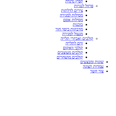
קפיץ נדנדה
פרזול לנגרות
צירים לדלתות
מסילות למגירה
מסילות אסם
בוכנות
מדבקות כיסוי חור
מנעול למגירה
קולבים ואביזרי תלייה
ווים לתלייה
קולבי וואקום
קולבים מעוצבים
קולבים מושחרים
שונות ומבצעים
עמדות תצוגה
צור קשר