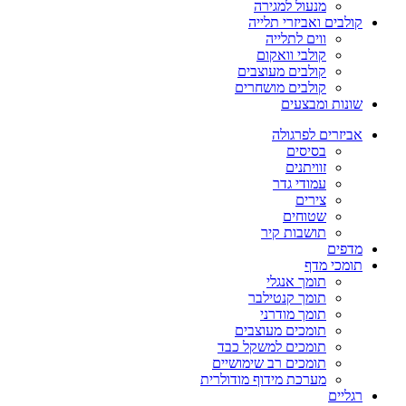
מנעול למגירה
קולבים ואביזרי תלייה
ווים לתלייה
קולבי וואקום
קולבים מעוצבים
קולבים מושחרים
שונות ומבצעים
אביזרים לפרגולה
בסיסים
זוויתנים
עמודי גדר
צירים
שטוחים
תושבות קיר
מדפים
תומכי מדף
תומך אנגלי
תומך קנטילבר
תומך מודרני
תומכים מעוצבים
תומכים למשקל כבד
תומכים רב שימושיים
מערכת מידוף מודולרית
רגליים