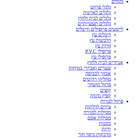
גלגלים
גלגלי פרקט
גלגלים לארונות
גלגלים לבית ולחוץ
גלגלים תעשייתיים
לייסטים פרופילים ודיבלים
דיבלים עץ
הלבשות עץ
זוויות עץ
פרופילי P.V.C
פרופילי עץ
אביזרים לבית ולחוץ
שערים ואביזרי בטיחות
אבזור לכביסה
מחליקי רהיטים
פרזול מושחר
קוצים
קפיץ נדנדה
פרזול לנגרות
צירים לדלתות
מסילות למגירה
מסילות אסם
בוכנות
ידיות
מדבקות כיסוי חור