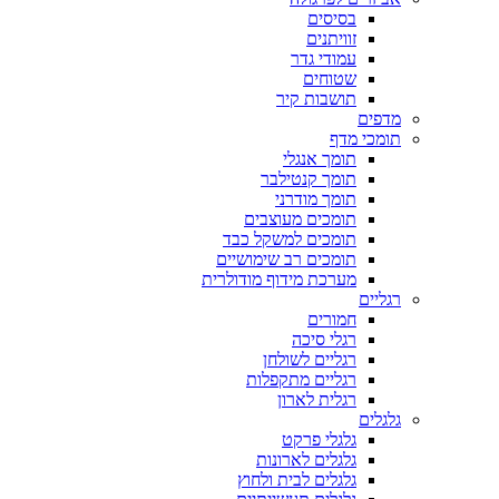
בסיסים
זוויתנים
עמודי גדר
שטוחים
תושבות קיר
מדפים
תומכי מדף
תומך אנגלי
תומך קנטילבר
תומך מודרני
תומכים מעוצבים
תומכים למשקל כבד
תומכים רב שימושיים
מערכת מידוף מודולרית
רגליים
חמורים
רגלי סיכה
רגליים לשולחן
רגליים מתקפלות
רגלית לארון
גלגלים
גלגלי פרקט
גלגלים לארונות
גלגלים לבית ולחוץ