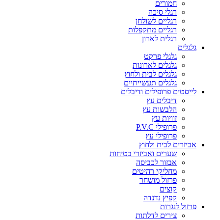
חמורים
רגלי סיכה
רגליים לשולחן
רגליים מתקפלות
רגלית לארון
גלגלים
גלגלי פרקט
גלגלים לארונות
גלגלים לבית ולחוץ
גלגלים תעשייתיים
לייסטים פרופילים ודיבלים
דיבלים עץ
הלבשות עץ
זוויות עץ
פרופילי P.V.C
פרופילי עץ
אביזרים לבית ולחוץ
שערים ואביזרי בטיחות
אבזור לכביסה
מחליקי רהיטים
פרזול מושחר
קוצים
קפיץ נדנדה
פרזול לנגרות
צירים לדלתות