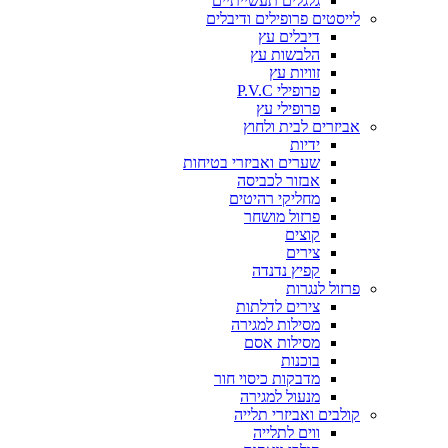
גלגלים תעשייתיים
לייסטים פרופילים ודיבלים
דיבלים עץ
הלבשות עץ
זוויות עץ
פרופילי P.V.C
פרופילי עץ
אביזרים לבית ולחוץ
ידיות
שערים ואביזרי בטיחות
אבזור לכביסה
מחליקי רהיטים
פרזול מושחר
קוצים
צירים
קפיץ נדנדה
פרזול לנגרות
צירים לדלתות
מסילות למגירה
מסילות אסם
בוכנות
מדבקות כיסוי חור
מנעול למגירה
קולבים ואביזרי תלייה
ווים לתלייה