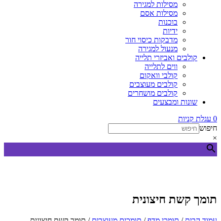
מסילות למגירה
מסילות אסם
בוכנות
ידיות
מדבקות כיסוי חור
מנעול למגירה
קולבים ואביזרי תלייה
ווים לתלייה
קולבי וואקום
קולבים מעוצבים
קולבים מושחרים
שונות ומבצעים
0
עגלת קניות
חיפוש
×
תומך קשת חיצונית
עמוד הבית
/
תומכי מדף
/
תומכים מעוצבים
/ תומך קשת חיצונית