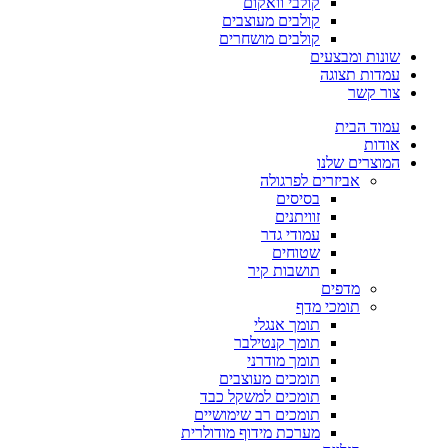
קולבי וואקום
קולבים מעוצבים
קולבים מושחרים
שונות ומבצעים
עמדות תצוגה
צור קשר
עמוד הבית
אודות
המוצרים שלנו
אביזרים לפרגולה
בסיסים
זוויתנים
עמודי גדר
שטוחים
תושבות קיר
מדפים
תומכי מדף
תומך אנגלי
תומך קנטילבר
תומך מודרני
תומכים מעוצבים
תומכים למשקל כבד
תומכים רב שימושיים
מערכת מידוף מודולרית