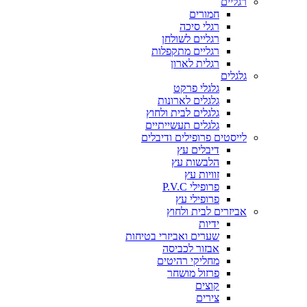
רגליים
חמורים
רגלי סיכה
רגליים לשולחן
רגליים מתקפלות
רגלית לארון
גלגלים
גלגלי פרקט
גלגלים לארונות
גלגלים לבית ולחוץ
גלגלים תעשייתיים
לייסטים פרופילים ודיבלים
דיבלים עץ
הלבשות עץ
זוויות עץ
פרופילי P.V.C
פרופילי עץ
אביזרים לבית ולחוץ
ידיות
שערים ואביזרי בטיחות
אבזור לכביסה
מחליקי רהיטים
פרזול מושחר
קוצים
צירים