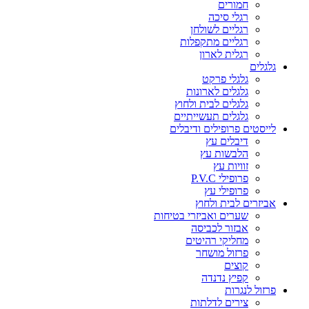
חמורים
רגלי סיכה
רגליים לשולחן
רגליים מתקפלות
רגלית לארון
גלגלים
גלגלי פרקט
גלגלים לארונות
גלגלים לבית ולחוץ
גלגלים תעשייתיים
לייסטים פרופילים ודיבלים
דיבלים עץ
הלבשות עץ
זוויות עץ
פרופילי P.V.C
פרופילי עץ
אביזרים לבית ולחוץ
שערים ואביזרי בטיחות
אבזור לכביסה
מחליקי רהיטים
פרזול מושחר
קוצים
קפיץ נדנדה
פרזול לנגרות
צירים לדלתות