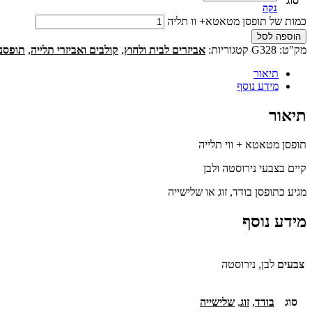
סוג
נקה
כמות של תופסן מטאטא+ וו תליה
הוספה לסל
מק"ט:
G328
קטגוריות:
אביזרים לבית ולחוץ
,
קולבים ואביזרי תלייה
,
תופסנ
תיאור
מידע נוסף
תיאור
תופסן מטאטא + ווי תלייה
קיים בצבעי נירוסטה ולבן
מגיע כתופסן בודד, זוג או שלישייה
מידע נוסף
צבעים
לבן, נירוסטה
סוג
בודד
,
זוג
,
שלישייה