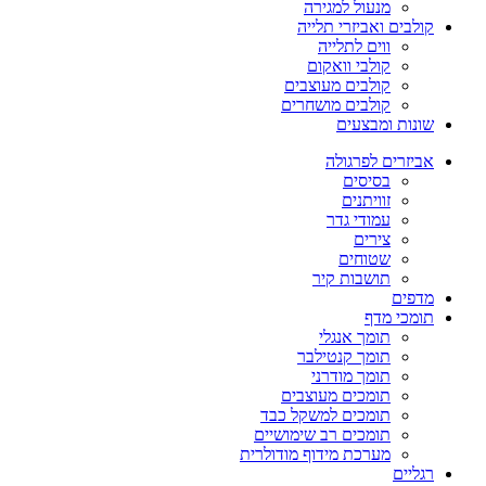
מנעול למגירה
קולבים ואביזרי תלייה
ווים לתלייה
קולבי וואקום
קולבים מעוצבים
קולבים מושחרים
שונות ומבצעים
אביזרים לפרגולה
בסיסים
זוויתנים
עמודי גדר
צירים
שטוחים
תושבות קיר
מדפים
תומכי מדף
תומך אנגלי
תומך קנטילבר
תומך מודרני
תומכים מעוצבים
תומכים למשקל כבד
תומכים רב שימושיים
מערכת מידוף מודולרית
רגליים