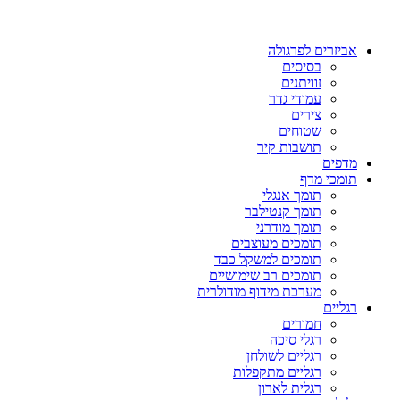
אביזרים לפרגולה
בסיסים
זוויתנים
עמודי גדר
צירים
שטוחים
תושבות קיר
מדפים
תומכי מדף
תומך אנגלי
תומך קנטילבר
תומך מודרני
תומכים מעוצבים
תומכים למשקל כבד
תומכים רב שימושיים
מערכת מידוף מודולרית
רגליים
חמורים
רגלי סיכה
רגליים לשולחן
רגליים מתקפלות
רגלית לארון