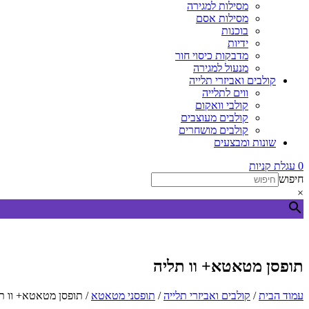
מסילות למגירה
מסילות אסם
בוכנות
ידיות
מדבקות כיסוי חור
מנעול למגירה
קולבים ואביזרי תלייה
ווים לתלייה
קולבי וואקום
קולבים מעוצבים
קולבים מושחרים
שונות ומבצעים
0
עגלת קניות
חיפוש
×
תופסן מטאטא+ וו תליה
עמוד הבית
/
קולבים ואביזרי תלייה
/
תופסני מטאטא
/ תופסן מטאטא+ וו ת