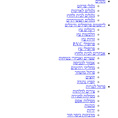
גלגלים
גלגלי פרקט
גלגלים לארונות
גלגלים לבית ולחוץ
גלגלים תעשייתיים
לייסטים פרופילים ודיבלים
דיבלים עץ
הלבשות עץ
זוויות עץ
פרופילי P.V.C
פרופילי עץ
אביזרים לבית ולחוץ
שערים ואביזרי בטיחות
אבזור לכביסה
מחליקי רהיטים
פרזול מושחר
קוצים
קפיץ נדנדה
פרזול לנגרות
צירים לדלתות
מסילות למגירה
מסילות אסם
בוכנות
ידיות
מדבקות כיסוי חור