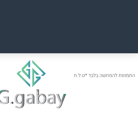
התמונות להמחשה בלבד *ט.ל.ח