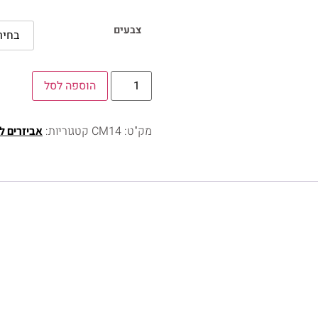
צבעים
הוספה לסל
מק"ט:
CM14
קטגוריות:
אביזרים ל