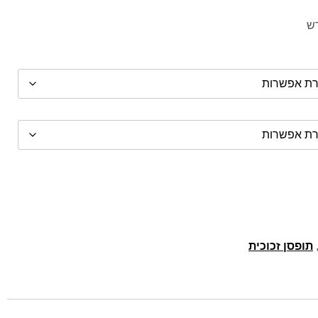
רש
תופסן זכוכית