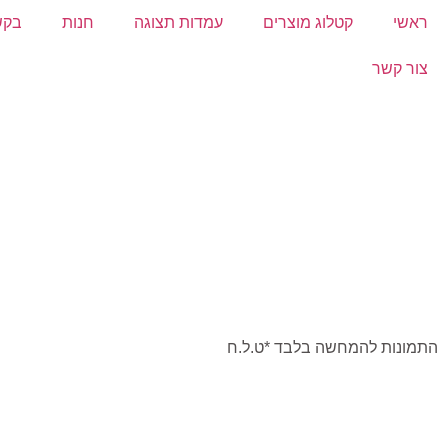
ראשי
קטלוג מוצרים
עמדות תצוגה
חנות
בקש
צור קשר
התמונות להמחשה בלבד *ט.ל.ח