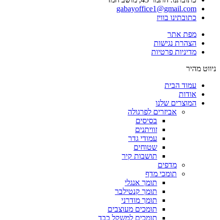
gabayoffice1@gmail.com
כתובתינו בוויז
מפת אתר
הצהרת נגישות
מדיניות פרטיות
ניווט מהיר
עמוד הבית
אודות
המוצרים שלנו
אביזרים לפרגולה
בסיסים
זוויתנים
עמודי גדר
שטוחים
תושבות קיר
מדפים
תומכי מדף
תומך אנגלי
תומך קנטילבר
תומך מודרני
תומכים מעוצבים
תומכים למשקל כבד