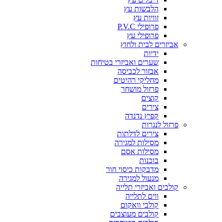
הלבשות עץ
זוויות עץ
פרופילי P.V.C
פרופילי עץ
אביזרים לבית ולחוץ
ידיות
שערים ואביזרי בטיחות
אבזור לכביסה
מחליקי רהיטים
פרזול מושחר
קוצים
צירים
קפיץ נדנדה
פרזול לנגרות
צירים לדלתות
מסילות למגירה
מסילות אסם
בוכנות
מדבקות כיסוי חור
מנעול למגירה
קולבים ואביזרי תלייה
ווים לתלייה
קולבי וואקום
קולבים מעוצבים