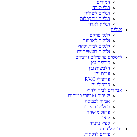
חמורים
רגלי סיכה
רגליים לשולחן
רגליים מתקפלות
רגלית לארון
גלגלים
גלגלי פרקט
גלגלים לארונות
גלגלים לבית ולחוץ
גלגלים תעשייתיים
לייסטים פרופילים ודיבלים
דיבלים עץ
הלבשות עץ
זוויות עץ
פרופילי P.V.C
פרופילי עץ
אביזרים לבית ולחוץ
שערים ואביזרי בטיחות
אבזור לכביסה
מחליקי רהיטים
פרזול מושחר
קוצים
קפיץ נדנדה
פרזול לנגרות
צירים לדלתות