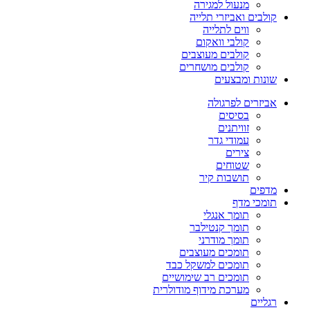
מנעול למגירה
קולבים ואביזרי תלייה
ווים לתלייה
קולבי וואקום
קולבים מעוצבים
קולבים מושחרים
שונות ומבצעים
אביזרים לפרגולה
בסיסים
זוויתנים
עמודי גדר
צירים
שטוחים
תושבות קיר
מדפים
תומכי מדף
תומך אנגלי
תומך קנטילבר
תומך מודרני
תומכים מעוצבים
תומכים למשקל כבד
תומכים רב שימושיים
מערכת מידוף מודולרית
רגליים