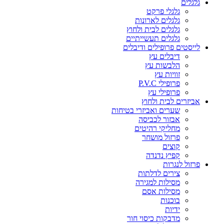
גלגלים
גלגלי פרקט
גלגלים לארונות
גלגלים לבית ולחוץ
גלגלים תעשייתיים
לייסטים פרופילים ודיבלים
דיבלים עץ
הלבשות עץ
זוויות עץ
פרופילי P.V.C
פרופילי עץ
אביזרים לבית ולחוץ
שערים ואביזרי בטיחות
אבזור לכביסה
מחליקי רהיטים
פרזול מושחר
קוצים
קפיץ נדנדה
פרזול לנגרות
צירים לדלתות
מסילות למגירה
מסילות אסם
בוכנות
ידיות
מדבקות כיסוי חור