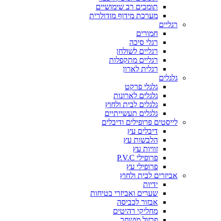
תומכים רב שימושיים
מערכת מידוף מודולרית
רגליים
חמורים
רגלי סיכה
רגליים לשולחן
רגליים מתקפלות
רגלית לארון
גלגלים
גלגלי פרקט
גלגלים לארונות
גלגלים לבית ולחוץ
גלגלים תעשייתיים
לייסטים פרופילים ודיבלים
דיבלים עץ
הלבשות עץ
זוויות עץ
פרופילי P.V.C
פרופילי עץ
אביזרים לבית ולחוץ
ידיות
שערים ואביזרי בטיחות
אבזור לכביסה
מחליקי רהיטים
פרזול מושחר