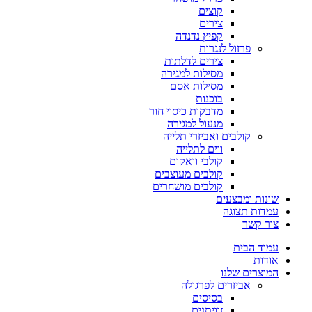
קוצים
צירים
קפיץ נדנדה
פרזול לנגרות
צירים לדלתות
מסילות למגירה
מסילות אסם
בוכנות
מדבקות כיסוי חור
מנעול למגירה
קולבים ואביזרי תלייה
ווים לתלייה
קולבי וואקום
קולבים מעוצבים
קולבים מושחרים
שונות ומבצעים
עמדות תצוגה
צור קשר
עמוד הבית
אודות
המוצרים שלנו
אביזרים לפרגולה
בסיסים
זוויתנים