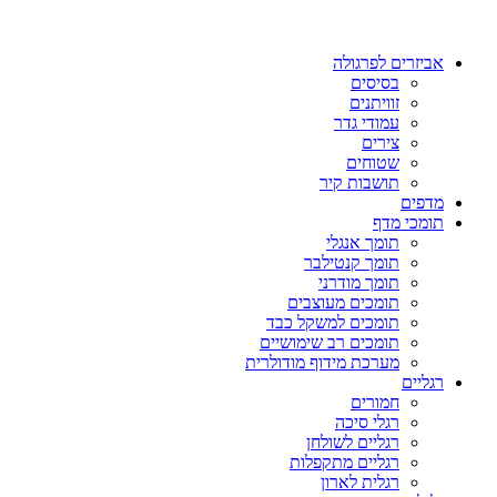
אביזרים לפרגולה
בסיסים
זוויתנים
עמודי גדר
צירים
שטוחים
תושבות קיר
מדפים
תומכי מדף
תומך אנגלי
תומך קנטילבר
תומך מודרני
תומכים מעוצבים
תומכים למשקל כבד
תומכים רב שימושיים
מערכת מידוף מודולרית
רגליים
חמורים
רגלי סיכה
רגליים לשולחן
רגליים מתקפלות
רגלית לארון