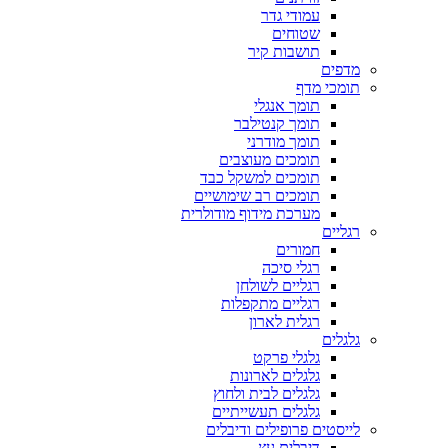
עמודי גדר
שטוחים
תושבות קיר
מדפים
תומכי מדף
תומך אנגלי
תומך קנטילבר
תומך מודרני
תומכים מעוצבים
תומכים למשקל כבד
תומכים רב שימושיים
מערכת מידוף מודולרית
רגליים
חמורים
רגלי סיכה
רגליים לשולחן
רגליים מתקפלות
רגלית לארון
גלגלים
גלגלי פרקט
גלגלים לארונות
גלגלים לבית ולחוץ
גלגלים תעשייתיים
לייסטים פרופילים ודיבלים
דיבלים עץ