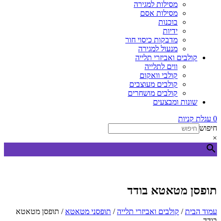
מסילות למגירה
מסילות אסם
בוכנות
ידיות
מדבקות כיסוי חור
מנעול למגירה
קולבים ואביזרי תלייה
ווים לתלייה
קולבי וואקום
קולבים מעוצבים
קולבים מושחרים
שונות ומבצעים
0
עגלת קניות
חיפוש
×
תופסן מטאטא בודד
עמוד הבית
/
קולבים ואביזרי תלייה
/
תופסני מטאטא
/ תופסן מטאטא
בודד