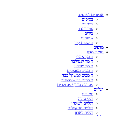
אביזרים לפרגולה
בסיסים
זוויתנים
עמודי גדר
צירים
שטוחים
תושבות קיר
מדפים
תומכי מדף
תומך אנגלי
תומך קנטילבר
תומך מודרני
תומכים מעוצבים
תומכים למשקל כבד
תומכים רב שימושיים
מערכת מידוף מודולרית
רגליים
חמורים
רגלי סיכה
רגליים לשולחן
רגליים מתקפלות
רגלית לארון