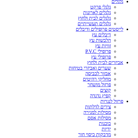
גלגלים
גלגלי פרקט
גלגלים לארונות
גלגלים לבית ולחוץ
גלגלים תעשייתיים
לייסטים פרופילים ודיבלים
דיבלים עץ
הלבשות עץ
זוויות עץ
פרופילי P.V.C
פרופילי עץ
אביזרים לבית ולחוץ
שערים ואביזרי בטיחות
אבזור לכביסה
מחליקי רהיטים
פרזול מושחר
קוצים
קפיץ נדנדה
פרזול לנגרות
צירים לדלתות
מסילות למגירה
מסילות אסם
בוכנות
ידיות
מדבקות כיסוי חור