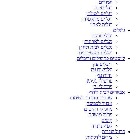
חמורים
רגלי סיכה
רגליים לשולחן
רגליים מתקפלות
רגלית לארון
גלגלים
גלגלי פרקט
גלגלים לארונות
גלגלים לבית ולחוץ
גלגלים תעשייתיים
לייסטים פרופילים ודיבלים
דיבלים עץ
הלבשות עץ
זוויות עץ
פרופילי P.V.C
פרופילי עץ
אביזרים לבית ולחוץ
שערים ואביזרי בטיחות
אבזור לכביסה
מחליקי רהיטים
פרזול מושחר
קוצים
קפיץ נדנדה
פרזול לנגרות
צירים לדלתות