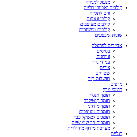
מנעול למגירה
קולבים ואביזרי תלייה
ווים לתלייה
קולבי וואקום
קולבים מעוצבים
קולבים מושחרים
שונות ומבצעים
אביזרים לפרגולה
בסיסים
זוויתנים
עמודי גדר
צירים
שטוחים
תושבות קיר
מדפים
תומכי מדף
תומך אנגלי
תומך קנטילבר
תומך מודרני
תומכים מעוצבים
תומכים למשקל כבד
תומכים רב שימושיים
מערכת מידוף מודולרית
רגליים