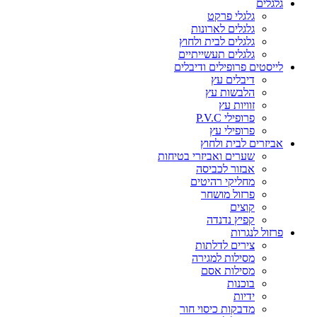
גלגלים
גלגלי פרקט
גלגלים לארונות
גלגלים לבית ולחוץ
גלגלים תעשייתיים
לייסטים פרופילים ודיבלים
דיבלים עץ
הלבשות עץ
זוויות עץ
פרופילי P.V.C
פרופילי עץ
אביזרים לבית ולחוץ
שערים ואביזרי בטיחות
אבזור לכביסה
מחליקי רהיטים
פרזול מושחר
קוצים
קפיץ נדנדה
פרזול לנגרות
צירים לדלתות
מסילות למגירה
מסילות אסם
בוכנות
ידיות
מדבקות כיסוי חור