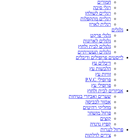
חמורים
רגלי סיכה
רגליים לשולחן
רגליים מתקפלות
רגלית לארון
גלגלים
גלגלי פרקט
גלגלים לארונות
גלגלים לבית ולחוץ
גלגלים תעשייתיים
לייסטים פרופילים ודיבלים
דיבלים עץ
הלבשות עץ
זוויות עץ
פרופילי P.V.C
פרופילי עץ
אביזרים לבית ולחוץ
שערים ואביזרי בטיחות
אבזור לכביסה
מחליקי רהיטים
פרזול מושחר
קוצים
קפיץ נדנדה
פרזול לנגרות
צירים לדלתות