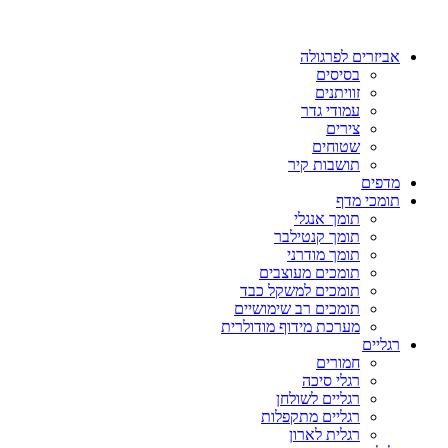
אביזרים לפרגולה
בסיסים
זוויתנים
עמודי גדר
צירים
שטוחים
תושבות קיר
מדפים
תומכי מדף
תומך אנגלי
תומך קנטילבר
תומך מודרני
תומכים מעוצבים
תומכים למשקל כבד
תומכים רב שימושיים
מערכת מידוף מודולרית
רגליים
חמורים
רגלי סיכה
רגליים לשולחן
רגליים מתקפלות
רגלית לארון