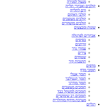
מנעול למגירה
קולבים ואביזרי תלייה
ווים לתלייה
קולבי וואקום
קולבים מעוצבים
קולבים מושחרים
שונות ומבצעים
אביזרים לפרגולה
בסיסים
זוויתנים
עמודי גדר
צירים
שטוחים
תושבות קיר
מדפים
תומכי מדף
תומך אנגלי
תומך קנטילבר
תומך מודרני
תומכים מעוצבים
תומכים למשקל כבד
תומכים רב שימושיים
מערכת מידוף מודולרית
רגליים