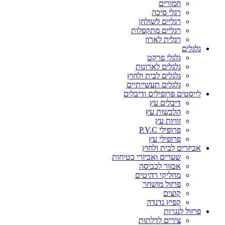
חמורים
רגלי סיכה
רגליים לשולחן
רגליים מתקפלות
רגלית לארון
גלגלים
גלגלי פרקט
גלגלים לארונות
גלגלים לבית ולחוץ
גלגלים תעשייתיים
לייסטים פרופילים ודיבלים
דיבלים עץ
הלבשות עץ
זוויות עץ
פרופילי P.V.C
פרופילי עץ
אביזרים לבית ולחוץ
שערים ואביזרי בטיחות
אבזור לכביסה
מחליקי רהיטים
פרזול מושחר
קוצים
קפיץ נדנדה
פרזול לנגרות
צירים לדלתות