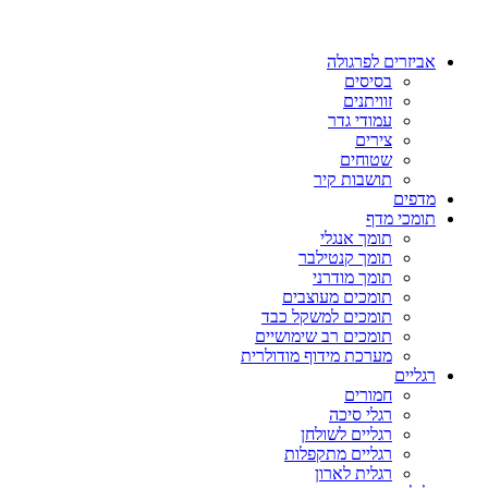
אביזרים לפרגולה
בסיסים
זוויתנים
עמודי גדר
צירים
שטוחים
תושבות קיר
מדפים
תומכי מדף
תומך אנגלי
תומך קנטילבר
תומך מודרני
תומכים מעוצבים
תומכים למשקל כבד
תומכים רב שימושיים
מערכת מידוף מודולרית
רגליים
חמורים
רגלי סיכה
רגליים לשולחן
רגליים מתקפלות
רגלית לארון