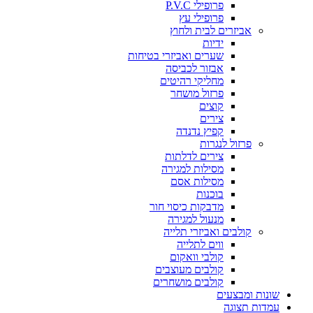
פרופילי P.V.C
פרופילי עץ
אביזרים לבית ולחוץ
ידיות
שערים ואביזרי בטיחות
אבזור לכביסה
מחליקי רהיטים
פרזול מושחר
קוצים
צירים
קפיץ נדנדה
פרזול לנגרות
צירים לדלתות
מסילות למגירה
מסילות אסם
בוכנות
מדבקות כיסוי חור
מנעול למגירה
קולבים ואביזרי תלייה
ווים לתלייה
קולבי וואקום
קולבים מעוצבים
קולבים מושחרים
שונות ומבצעים
עמדות תצוגה