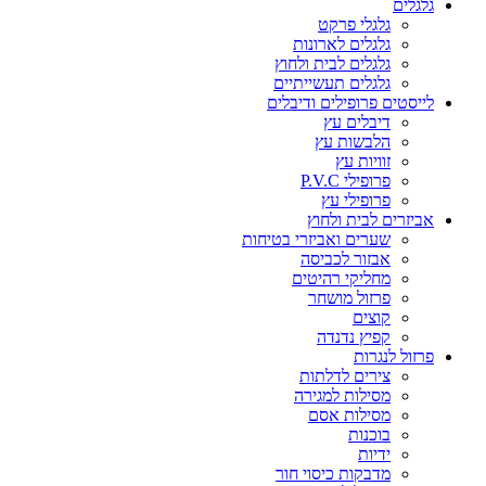
גלגלים
גלגלי פרקט
גלגלים לארונות
גלגלים לבית ולחוץ
גלגלים תעשייתיים
לייסטים פרופילים ודיבלים
דיבלים עץ
הלבשות עץ
זוויות עץ
פרופילי P.V.C
פרופילי עץ
אביזרים לבית ולחוץ
שערים ואביזרי בטיחות
אבזור לכביסה
מחליקי רהיטים
פרזול מושחר
קוצים
קפיץ נדנדה
פרזול לנגרות
צירים לדלתות
מסילות למגירה
מסילות אסם
בוכנות
ידיות
מדבקות כיסוי חור