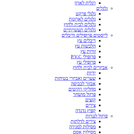
רגלית לארון
גלגלים
גלגלי פרקט
גלגלים לארונות
גלגלים לבית ולחוץ
גלגלים תעשייתיים
לייסטים פרופילים ודיבלים
דיבלים עץ
הלבשות עץ
זוויות עץ
פרופילי P.V.C
פרופילי עץ
אביזרים לבית ולחוץ
ידיות
שערים ואביזרי בטיחות
אבזור לכביסה
מחליקי רהיטים
פרזול מושחר
קוצים
צירים
קפיץ נדנדה
פרזול לנגרות
צירים לדלתות
מסילות למגירה
מסילות אסם