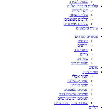
מנעול למגירה
קולבים ואביזרי תלייה
ווים לתלייה
קולבי וואקום
קולבים מעוצבים
קולבים מושחרים
שונות ומבצעים
אביזרים לפרגולה
בסיסים
זוויתנים
עמודי גדר
צירים
שטוחים
תושבות קיר
מדפים
תומכי מדף
תומך אנגלי
תומך קנטילבר
תומך מודרני
תומכים מעוצבים
תומכים למשקל כבד
תומכים רב שימושיים
מערכת מידוף מודולרית
רגליים