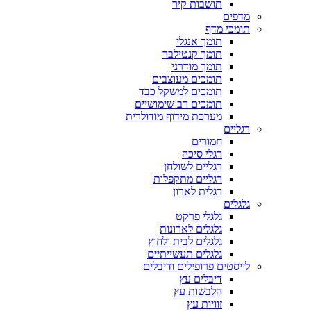
תושבות קיר
מדפים
תומכי מדף
תומך אנגלי
תומך קנטילבר
תומך מודרני
תומכים מעוצבים
תומכים למשקל כבד
תומכים רב שימושיים
מערכת מידוף מודולרית
רגליים
חמורים
רגלי סיכה
רגליים לשולחן
רגליים מתקפלות
רגלית לארון
גלגלים
גלגלי פרקט
גלגלים לארונות
גלגלים לבית ולחוץ
גלגלים תעשייתיים
לייסטים פרופילים ודיבלים
דיבלים עץ
הלבשות עץ
זוויות עץ