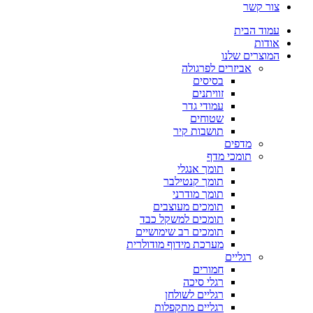
צור קשר
עמוד הבית
אודות
המוצרים שלנו
אביזרים לפרגולה
בסיסים
זוויתנים
עמודי גדר
שטוחים
תושבות קיר
מדפים
תומכי מדף
תומך אנגלי
תומך קנטילבר
תומך מודרני
תומכים מעוצבים
תומכים למשקל כבד
תומכים רב שימושיים
מערכת מידוף מודולרית
רגליים
חמורים
רגלי סיכה
רגליים לשולחן
רגליים מתקפלות