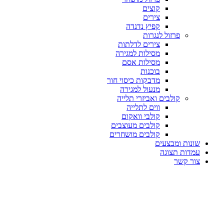
קוצים
צירים
קפיץ נדנדה
פרזול לנגרות
צירים לדלתות
מסילות למגירה
מסילות אסם
בוכנות
מדבקות כיסוי חור
מנעול למגירה
קולבים ואביזרי תלייה
ווים לתלייה
קולבי וואקום
קולבים מעוצבים
קולבים מושחרים
שונות ומבצעים
עמדות תצוגה
צור קשר