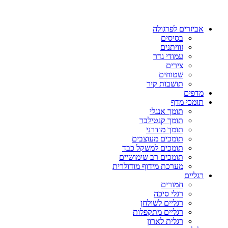
אביזרים לפרגולה
בסיסים
זוויתנים
עמודי גדר
צירים
שטוחים
תושבות קיר
מדפים
תומכי מדף
תומך אנגלי
תומך קנטילבר
תומך מודרני
תומכים מעוצבים
תומכים למשקל כבד
תומכים רב שימושיים
מערכת מידוף מודולרית
רגליים
חמורים
רגלי סיכה
רגליים לשולחן
רגליים מתקפלות
רגלית לארון