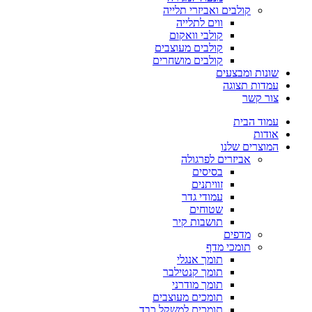
קולבים ואביזרי תלייה
ווים לתלייה
קולבי וואקום
קולבים מעוצבים
קולבים מושחרים
שונות ומבצעים
עמדות תצוגה
צור קשר
עמוד הבית
אודות
המוצרים שלנו
אביזרים לפרגולה
בסיסים
זוויתנים
עמודי גדר
שטוחים
תושבות קיר
מדפים
תומכי מדף
תומך אנגלי
תומך קנטילבר
תומך מודרני
תומכים מעוצבים
תומכים למשקל כבד