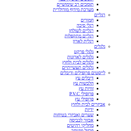
תומכים רב שימושיים
מערכת מידוף מודולרית
רגליים
חמורים
רגלי סיכה
רגליים לשולחן
רגליים מתקפלות
רגלית לארון
גלגלים
גלגלי פרקט
גלגלים לארונות
גלגלים לבית ולחוץ
גלגלים תעשייתיים
לייסטים פרופילים ודיבלים
דיבלים עץ
הלבשות עץ
זוויות עץ
פרופילי P.V.C
פרופילי עץ
אביזרים לבית ולחוץ
ידיות
שערים ואביזרי בטיחות
אבזור לכביסה
מחליקי רהיטים
פרזול מושחר