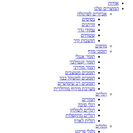
אודות
המוצרים שלנו
אביזרים לפרגולה
בסיסים
זוויתנים
עמודי גדר
שטוחים
תושבות קיר
מדפים
תומכי מדף
תומך אנגלי
תומך קנטילבר
תומך מודרני
תומכים מעוצבים
תומכים למשקל כבד
תומכים רב שימושיים
מערכת מידוף מודולרית
רגליים
חמורים
רגלי סיכה
רגליים לשולחן
רגליים מתקפלות
רגלית לארון
גלגלים
גלגלי פרקט