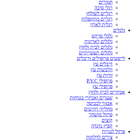
חמורים
רגלי סיכה
רגליים לשולחן
רגליים מתקפלות
רגלית לארון
גלגלים
גלגלי פרקט
גלגלים לארונות
גלגלים לבית ולחוץ
גלגלים תעשייתיים
לייסטים פרופילים ודיבלים
דיבלים עץ
הלבשות עץ
זוויות עץ
פרופילי P.V.C
פרופילי עץ
אביזרים לבית ולחוץ
שערים ואביזרי בטיחות
אבזור לכביסה
מחליקי רהיטים
פרזול מושחר
קוצים
קפיץ נדנדה
פרזול לנגרות
צירים לדלתות