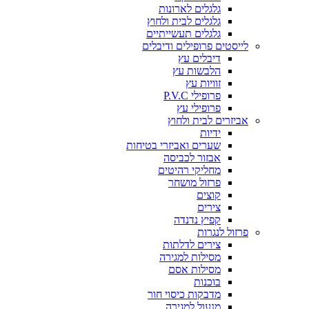
גלגלים לארונות
גלגלים לבית ולחוץ
גלגלים תעשייתיים
לייסטים פרופילים ודיבלים
דיבלים עץ
הלבשות עץ
זוויות עץ
פרופילי P.V.C
פרופילי עץ
אביזרים לבית ולחוץ
ידיות
שערים ואביזרי בטיחות
אבזור לכביסה
מחליקי רהיטים
פרזול מושחר
קוצים
צירים
קפיץ נדנדה
פרזול לנגרות
צירים לדלתות
מסילות למגירה
מסילות אסם
בוכנות
מדבקות כיסוי חור
מנעול למגירה