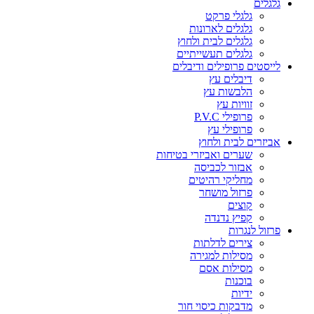
גלגלים
גלגלי פרקט
גלגלים לארונות
גלגלים לבית ולחוץ
גלגלים תעשייתיים
לייסטים פרופילים ודיבלים
דיבלים עץ
הלבשות עץ
זוויות עץ
פרופילי P.V.C
פרופילי עץ
אביזרים לבית ולחוץ
שערים ואביזרי בטיחות
אבזור לכביסה
מחליקי רהיטים
פרזול מושחר
קוצים
קפיץ נדנדה
פרזול לנגרות
צירים לדלתות
מסילות למגירה
מסילות אסם
בוכנות
ידיות
מדבקות כיסוי חור